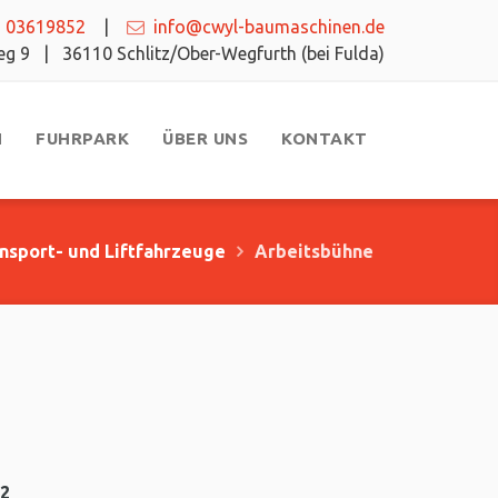
 03619852
|
info@cwyl-baumaschinen.de
weg 9 |
36110 Schlitz/Ober-Wegfurth (bei Fulda)
N
FUHRPARK
ÜBER UNS
KONTAKT
nsport- und Liftfahrzeuge
Arbeitsbühne
22