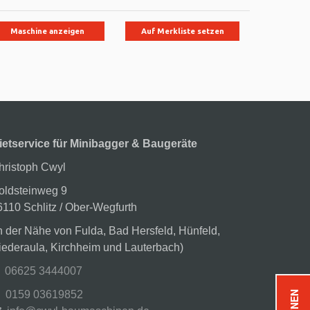
Maschine anzeigen
Auf Merkliste setzen
Maschi
ietservice für Minibagger & Baugeräte
hristoph Cwyl
oldsteinweg 9
6110 Schlitz / Ober-Wegfurth
in der Nähe von Fulda, Bad Hersfeld, Hünfeld,
iederaula, Kirchheim und Lauterbach)
06625 3444007
0159 03619852