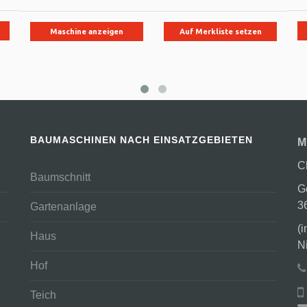
Maschine anzeigen
Auf Merkliste setzen
BAUMASCHINEN NACH EINSATZGEBIETEN
M
C
Baumschnitt
G
3
Gartenanlage
(
Haus
N
Hof
Teich