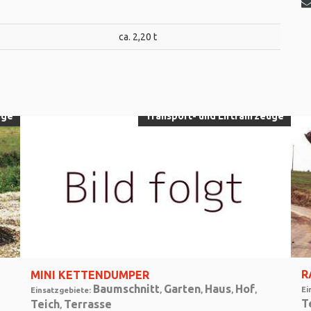
ca. 2,20 t
uge
Transport- und Liftfahrzeuge
R
MINI KETTENDUMPER
Baumschnitt
Garten
Haus
Hof
Ei
Einsatzgebiete:
,
,
,
,
T
Teich
Terrasse
,