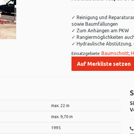
✓ Reinigung und Reparatura
sowie Baumfällungen
✓ Zum Anhängen am PKW
✓ Rangiermöglichkeiten auch
✓ Hydraulische Abstützung, 
Baumschnitt
H
Einsatzgebiete:
,
Auf Merkliste setzen
S
S
max. 22 m
V
max. 9,70 m
1995