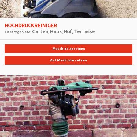
HOCHDRUCKREINIGER
Garten
Haus
Hof
Terrasse
Einsatzgebiete:
,
,
,
Maschine anzeigen
Auf Merkliste setzen