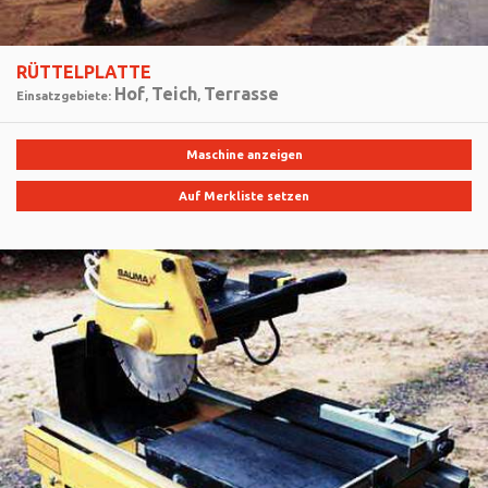
RÜTTELPLATTE
Hof
Teich
Terrasse
Einsatzgebiete:
,
,
Maschine anzeigen
Auf Merkliste setzen