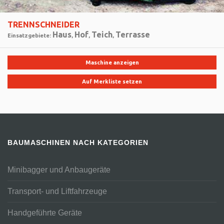
TRENNSCHNEIDER
Haus
Hof
Teich
Terrasse
Einsatzgebiete:
,
,
,
Maschine anzeigen
Auf Merkliste setzen
BAUMASCHINEN NACH KATEGORIEN
Minibagger und Anbaugeräte
Transport- und Liftfahrzeuge
Handgeführte Geräte