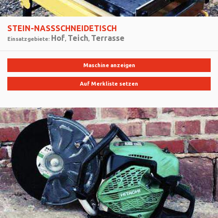
STEIN-NASSSCHNEIDETISCH
Hof
Teich
Terrasse
Einsatzgebiete:
,
,
Maschine anzeigen
Auf Merkliste setzen