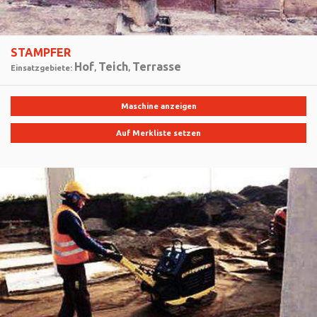
STAMPFER
Hof
Teich
Terrasse
Einsatzgebiete:
,
,
Maschine anzeigen
Auf Merkliste setzen