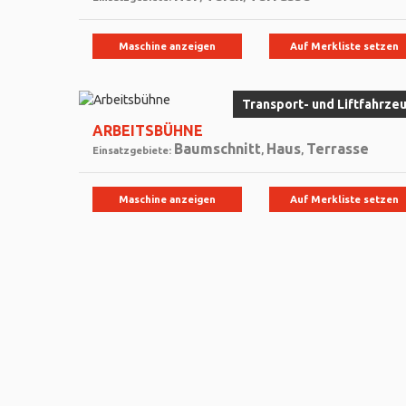
Maschine anzeigen
Auf Merkliste setzen
Transport- und Liftfahrze
ARBEITSBÜHNE
Baumschnitt
Haus
Terrasse
Einsatzgebiete:
,
,
Maschine anzeigen
Auf Merkliste setzen