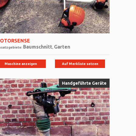
OTORSENSE
Baumschnitt
Garten
nsatzgebiete:
,
Maschine anzeigen
Auf Merkliste setzen
Handgeführte Geräte