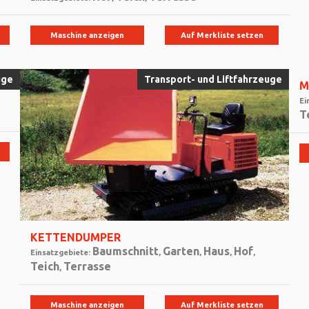
Maschine anzeigen
Auf Merkliste setzen
uge
Transport- und Liftfahrzeuge
M
Ei
T
KETTENDUMPER
Baumschnitt
Garten
Haus
Hof
Einsatzgebiete:
,
,
,
,
Teich
Terrasse
,
Maschine anzeigen
Auf Merkliste setzen