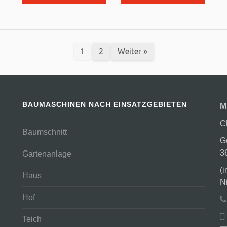
1
2
Weiter »
BAUMASCHINEN NACH EINSATZGEBIETEN
M
C
Baumschnitt
G
3
Gartenanlage
(
Haus
N
Hof
Teich