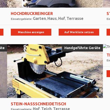
HOCHDRUCKREINIGER
S
Garten
Haus
Hof
Terrasse
Einsatzgebiete:
,
,
,
Ei
Maschine anzeigen
Auf Merkliste setzen
äte
Handgeführte Geräte
T
Ei
STEIN-NASSSCHNEIDETISCH
Hof
Teich
Terrasse
Einsatzgebiete:
,
,