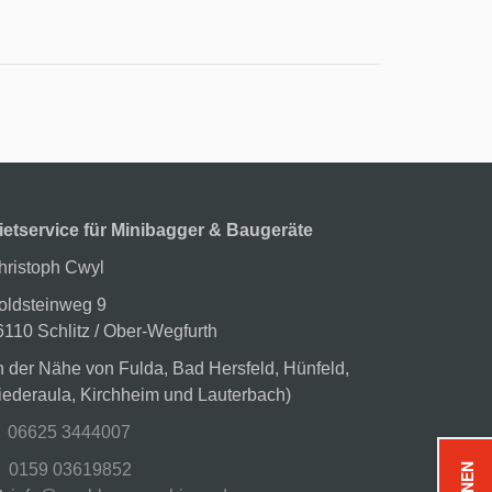
ietservice für Minibagger & Baugeräte
hristoph Cwyl
oldsteinweg 9
6110 Schlitz / Ober-Wegfurth
in der Nähe von Fulda, Bad Hersfeld, Hünfeld,
iederaula, Kirchheim und Lauterbach)
06625 3444007
0159 03619852