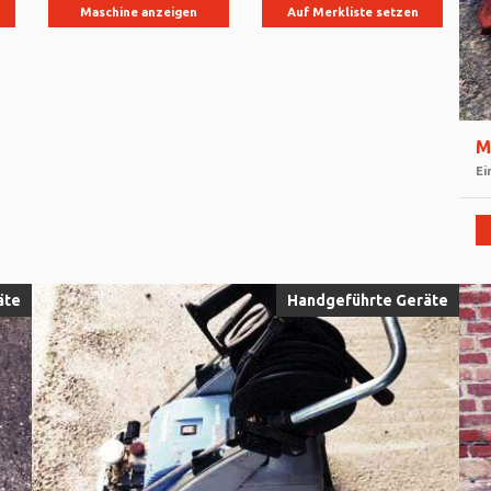
Maschine anzeigen
Auf Merkliste setzen
M
Ei
äte
Handgeführte Geräte