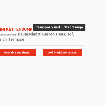
Transport- und Liftfahrzeuge
INI KETTENDUMPER
Baumschnitt
Garten
Haus
Hof
nsatzgebiete:
,
,
,
,
eich
Terrasse
,
Maschine anzeigen
Auf Merkliste setzen