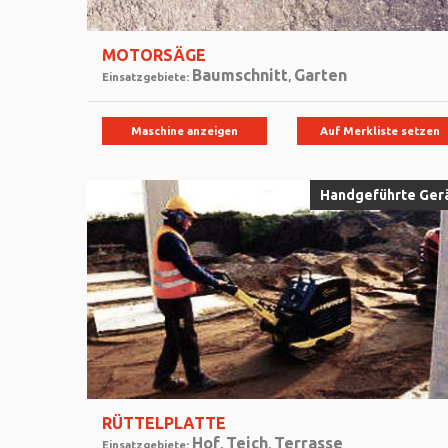
MOTORSÄGE
Baumschnitt
Garten
Einsatzgebiete:
,
Maschine anzeigen
Auf Merkliste setzen
Handgeführte Ger
RÜTTELPLATTE
Hof
Teich
Terrasse
Einsatzgebiete:
,
,