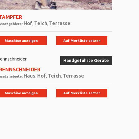
TAMPFER
Hof
Teich
Terrasse
nsatzgebiete:
,
,
Maschine anzeigen
Auf Merkliste setzen
Handgeführte Geräte
RENNSCHNEIDER
Haus
Hof
Teich
Terrasse
nsatzgebiete:
,
,
,
Maschine anzeigen
Auf Merkliste setzen