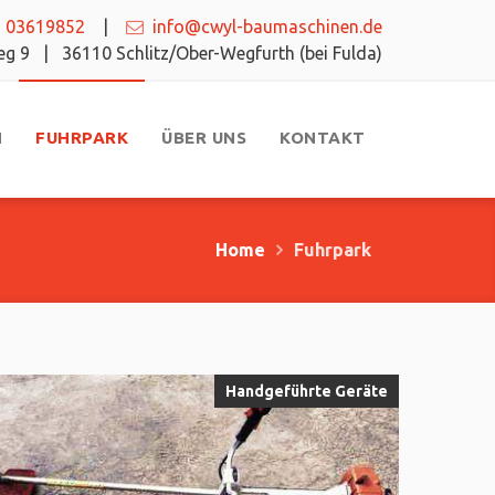
 03619852
|
info@cwyl-baumaschinen.de
weg 9 |
36110 Schlitz/Ober-Wegfurth (bei Fulda)
N
FUHRPARK
ÜBER UNS
KONTAKT
Home
Fuhrpark
Handgeführte Geräte